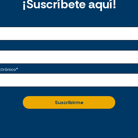
¡Suscríbete aquí!
ctrónico
*