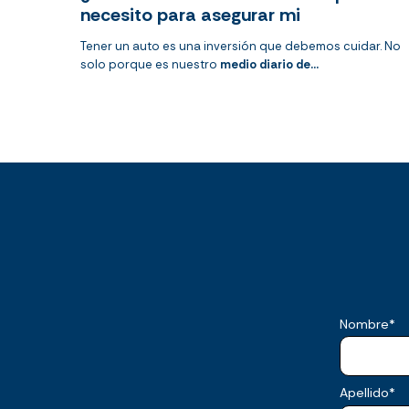
necesito para asegurar mi
Tener un auto es una inversión que debemos cuidar. No
solo porque es nuestro
medio diario de...
Nombre
*
Apellido
*