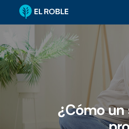
¿Cómo un s
pr