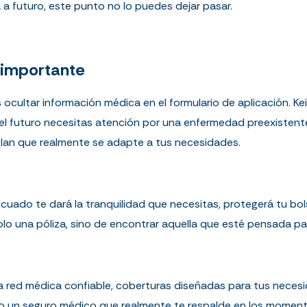
 a futuro, este punto no lo puedes dejar pasar.
 importante
cultar información médica en el formulario de aplicación. Keil
n el futuro necesitas atención por una enfermedad preexisten
lan
que realmente se adapte a tus necesidades.
uado te dará la tranquilidad que necesitas, protegerá tu bols
olo una póliza, sino de encontrar aquella que esté pensada par
a red médica confiable, coberturas diseñadas para tus nec
do un seguro médico que realmente te respalde en los momento