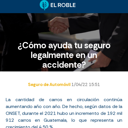
¿Cómo ayuda tu seguro
legalmente en un
accidente?
Seguro de Automóvil
1/04/22 15:51
La cantidad de carros en circulación continúa
aumentando año con año. De hecho, según datos de la
ONSET
, durante el 2021 hubo un incremento de 192 mil
912 carros en Guatemala, lo que representa un
crecimiento del 4.50 %.