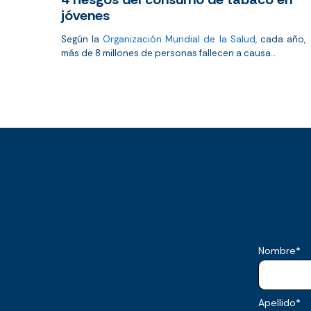
jóvenes
Según la
Organización Mundial de la Salud
, cada año,
más de 8 millones de personas fallecen a causa...
Nombre
*
Apellido
*