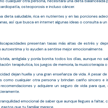
o cualquier otra persona, necesitará una dieta balanceada p
rdiopatía, osteoporosis e incluso cáncer.
una dieta saludable, rica en nutrientes y en las porciones a
anas, así que busca en internet algunas ideas o consulta a un 
discapacidades presentan tasas más altas de estrés y depr
u autoestima y lo ayuden a sentirse mejor emocionalmente.
vístela, arréglala y ponla bonita todos los días, aunque no s
tación terapéutica, los juegos de memoria, la musicoterapia o
idad dejan huella y una gran enseñanza de vida. A pesar de 
s como cualquier otra persona y brindan cariño sincero e i
recomendaciones y adquiere un seguro de vida para que, e
cieramente.
 tranquilidad emocional de saber que aunque llegues a faltar
gastos que tu familiar merece.