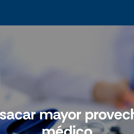
sacar mayor provec
médico