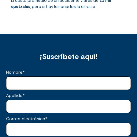
El costo promedio de un accidente vial es de
23 mil
quetzales
, pero si hay lesionados la cifra se...
¡Suscríbete aquí!
Nombre
*
Apellido
*
Correo electrónico
*