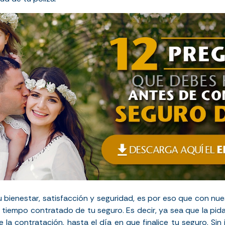
tu bienestar, satisfacción y seguridad, es por eso que con n
 tiempo contratado de tu seguro. Es decir, ya sea que la pida
 la contratación, hasta el día en que finalice tu seguro. Sin 