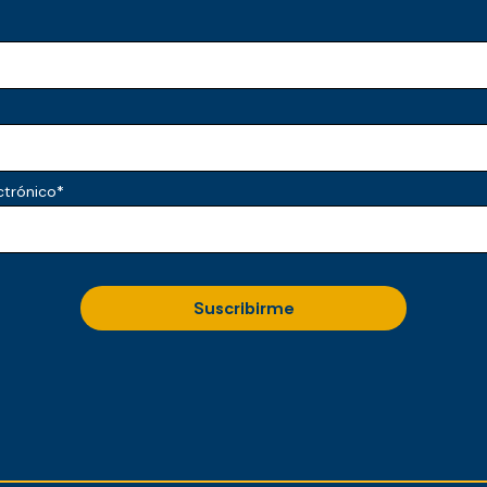
ctrónico
*