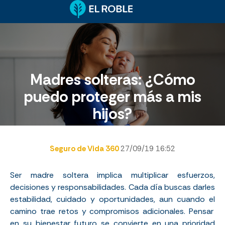
Madres solteras: ¿Cómo
puedo proteger más a mis
hijos?
Seguro de Vida 360
27/09/19 16:52
Ser madre
soltera
implica
multiplicar
esfuerzos
,
decisiones
y
responsabilidades
. Cada día
buscas
darles
estabilidad
,
cuidado
y
oportunidades
,
aun
cuando
el
camino
trae
retos
y
compromisos
adicionales
. Pensar
en
su
bienestar
futuro
se
convierte
en
una
prioridad