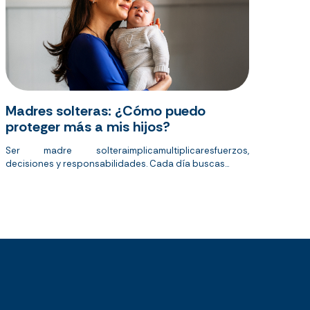
Madres solteras: ¿Cómo puedo
proteger más a mis hijos?
Ser madre
soltera
implica
multiplicar
esfuerzos
,
decisiones
y
responsabilidades
. Cada día
buscas
...