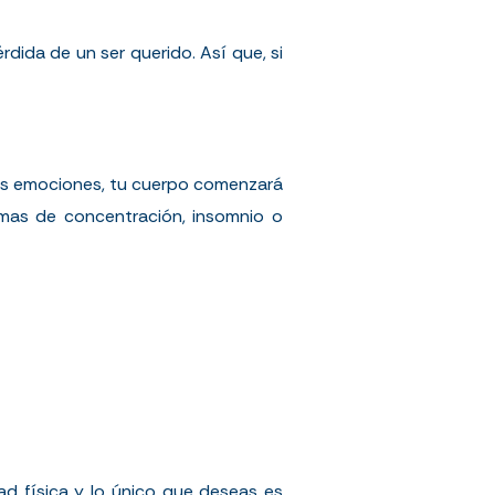
dida de un ser querido. Así que, si
r las emociones, tu cuerpo comenzará
mas de concentración, insomnio o
ad física y lo único que deseas es