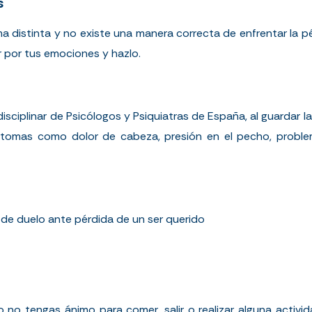
s
a distinta y no existe una manera correcta de enfrentar la pér
ar por tus emociones y hazlo.
idisciplinar de Psicólogos y Psiquiatras de España, al guarda
ntomas como dolor de cabeza, presión en el pecho, proble
 de duelo ante pérdida de un ser querido
o tengas ánimo para comer, salir o realizar alguna activid