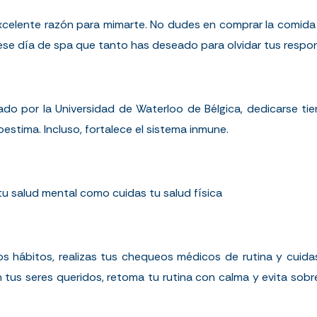
xcelente razón para mimarte. No dudes en comprar la comida 
e ese día de spa que tanto has deseado para olvidar tus resp
zado por la
Universidad de Waterloo
de Bélgica, dedicarse ti
oestima. Incluso, fortalece el sistema inmune.
tu salud mental como cuidas tu salud física
s hábitos, realizas tus chequeos médicos de rutina y cuidas
tus seres queridos, retoma tu rutina con calma y evita sobr