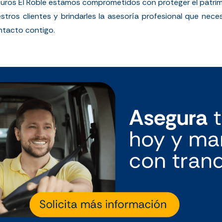
guros El Roble estamos comprometidos con proteger el patrim
stros clientes y brindarles la asesoría profesional que neces
ntacto contigo.